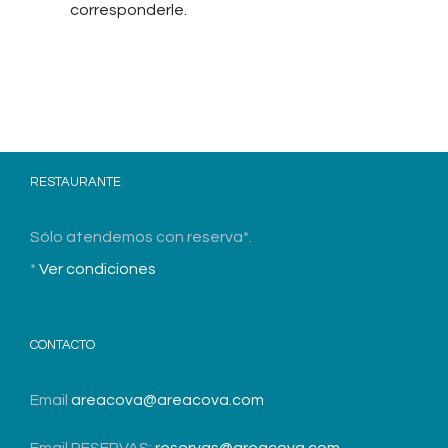
corresponderle.
RESTAURANTE
Sólo atendemos con reserva*.
*
Ver condiciones
CONTACTO
Email
areacova@areacova.com
Email RESERVAS:
reservas@areacova.com