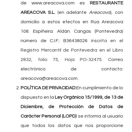
de www.areacova.com
es
RESTAURANTE
AREACOVA S.L.
(en adelante
Areacova
), con
domicilio a estos efectos en Rúa Areacova
108. Espiñeira. Aldán. Cangas (Pontevedra)
número de C.I.F.: B36438026
inscrita en el
Registro Mercantil de Pontevedra en el Libro
2832, folio 75, Hoja PO-32475
. Correo
electrónico de contacto:
areacova@areacova.com .
POLÍTICA DE PRIVACIDAD:
En cumplimiento de lo
dispuesto en la
Ley Orgánica 15/1999, de 13 de
Diciembre, de Protección de Datos de
Carácter Personal (LOPD)
se informa al usuario
que todos los datos que nos proporcione