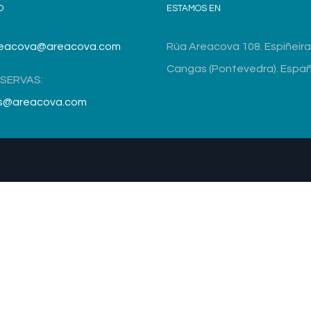
O
ESTAMOS EN
eacova@areacova.com
Rúa Areacova 108. Espiñeira.
Cangas (Pontevedra). Españ
ESERVAS:
as@areacova.com