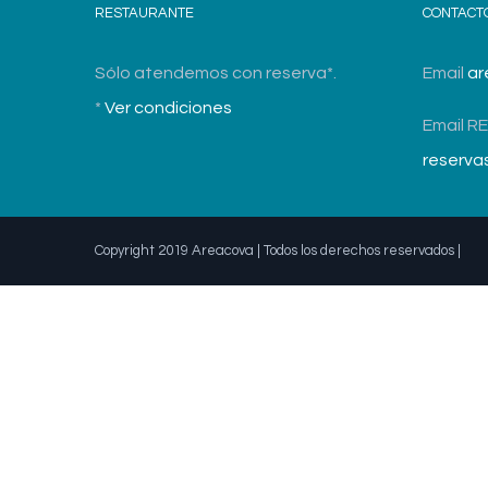
RESTAURANTE
CONTACT
Sólo atendemos con reserva*.
Email
ar
*
Ver condiciones
Email R
reserv
Copyright 2019 Areacova | Todos los derechos reservados |